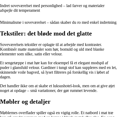
Indret soveværelset med personlighed – lad farver og materialer
afspejle dit temperament
Minimalisme i soveværelset – sådan skaber du ro med enkel indretning
Tekstiler: det bløde mod det glatte
Soveværelsets tekstiler er oplagte til at arbejde med kontraster.
Kombinér matte materialer som hør, bomuld og uld med blanke
elementer som silke, satin eller velour.
Et sengetæppe i mat hør kan for eksempel få et elegant modspil af
puder i glansfuld velour. Gardiner i tungt stof kan suppleres med en let,
skinnende voile bagved, så lyset filtreres på forskellig vis i løbet af
dagen.
Det handler ikke om at skabe et luksushotel-look, men om at give øjet
noget at opdage – små variationer, der gør rummet levende.
Møbler og detaljer
Møblernes overflader spiller også en vigtig rolle. Et natbord i mat træ