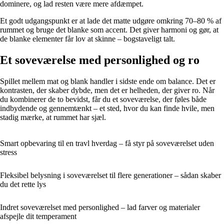
dominere, og lad resten være mere afdæmpet.
Et godt udgangspunkt er at lade det matte udgøre omkring 70–80 % af
rummet og bruge det blanke som accent. Det giver harmoni og gør, at
de blanke elementer får lov at skinne – bogstaveligt talt.
Et soveværelse med personlighed og ro
Spillet mellem mat og blank handler i sidste ende om balance. Det er
kontrasten, der skaber dybde, men det er helheden, der giver ro. Når
du kombinerer de to bevidst, får du et soveværelse, der føles både
indbydende og gennemtænkt – et sted, hvor du kan finde hvile, men
stadig mærke, at rummet har sjæl.
Smart opbevaring til en travl hverdag – få styr på soveværelset uden
stress
Fleksibel belysning i soveværelset til flere generationer – sådan skaber
du det rette lys
Indret soveværelset med personlighed – lad farver og materialer
afspejle dit temperament