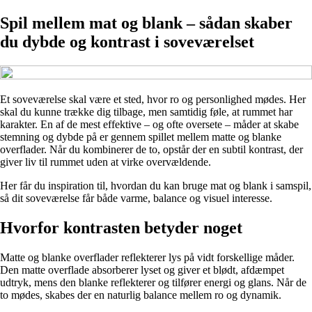
Spil mellem mat og blank – sådan skaber
du dybde og kontrast i soveværelset
Et soveværelse skal være et sted, hvor ro og personlighed mødes. Her
skal du kunne trække dig tilbage, men samtidig føle, at rummet har
karakter. En af de mest effektive – og ofte oversete – måder at skabe
stemning og dybde på er gennem spillet mellem matte og blanke
overflader. Når du kombinerer de to, opstår der en subtil kontrast, der
giver liv til rummet uden at virke overvældende.
Her får du inspiration til, hvordan du kan bruge mat og blank i samspil,
så dit soveværelse får både varme, balance og visuel interesse.
Hvorfor kontrasten betyder noget
Matte og blanke overflader reflekterer lys på vidt forskellige måder.
Den matte overflade absorberer lyset og giver et blødt, afdæmpet
udtryk, mens den blanke reflekterer og tilfører energi og glans. Når de
to mødes, skabes der en naturlig balance mellem ro og dynamik.