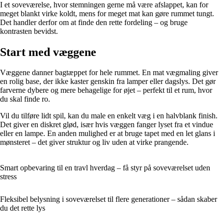
I et soveværelse, hvor stemningen gerne må være afslappet, kan for
meget blankt virke koldt, mens for meget mat kan gøre rummet tungt.
Det handler derfor om at finde den rette fordeling – og bruge
kontrasten bevidst.
Start med væggene
Væggene danner bagtæppet for hele rummet. En mat vægmaling giver
en rolig base, der ikke kaster genskin fra lamper eller dagslys. Det gør
farverne dybere og mere behagelige for øjet – perfekt til et rum, hvor
du skal finde ro.
Vil du tilføre lidt spil, kan du male en enkelt væg i en halvblank finish.
Det giver en diskret glød, især hvis væggen fanger lyset fra et vindue
eller en lampe. En anden mulighed er at bruge tapet med en let glans i
mønsteret – det giver struktur og liv uden at virke prangende.
Smart opbevaring til en travl hverdag – få styr på soveværelset uden
stress
Fleksibel belysning i soveværelset til flere generationer – sådan skaber
du det rette lys