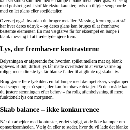
kan stå smukt sammen med en lampe i blank metal eller glas. En seng
med polstret gavl i stof får ekstra karakter, hvis du tilføjer sengeborde
med en let glans eller spejldetaljer.
Overvej også, hvordan du bruger metaller. Messing, krom og sort stål
har hver deres udtryk – og deres glans kan bruges til at fremhæve
bestemte elementer. En mat vægfarve får for eksempel en lampe i
blank messing til at træde tydeligere frem.
Lys, der fremhæver kontrasterne
Belysningen er afgørende for, hvordan spillet mellem mat og blank
opleves. Blødt, diffust lys får matte overflader til at virke varme og
rolige, mens direkte lys får blanke flader til at glimte og skabe liv.
Brug gerne flere lyskilder: en loftlampe med dæmpet skær, væglamper
ved sengen og små spots, der kan fremhæve detaljer. På den måde kan
du justere stemningen efter behov – fra rolig aftenbelysning til mere
funktionelt lys om morgenen.
Skab balance – ikke konkurrence
Når du arbejder med kontraster, er det vigtigt, at de ikke kæmper om
opmærksomheden. Vælg én eller to steder, hvor du vil lade det blanke