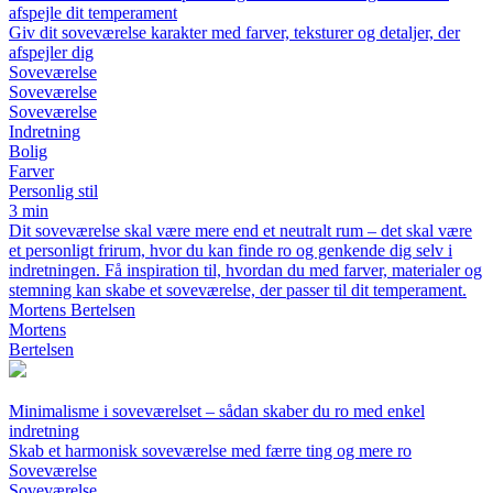
afspejle dit temperament
Giv dit soveværelse karakter med farver, teksturer og detaljer, der
afspejler dig
Soveværelse
Soveværelse
Soveværelse
Indretning
Bolig
Farver
Personlig stil
3 min
Dit soveværelse skal være mere end et neutralt rum – det skal være
et personligt frirum, hvor du kan finde ro og genkende dig selv i
indretningen. Få inspiration til, hvordan du med farver, materialer og
stemning kan skabe et soveværelse, der passer til dit temperament.
Mortens Bertelsen
Mortens
Bertelsen
Minimalisme i soveværelset – sådan skaber du ro med enkel
indretning
Skab et harmonisk soveværelse med færre ting og mere ro
Soveværelse
Soveværelse