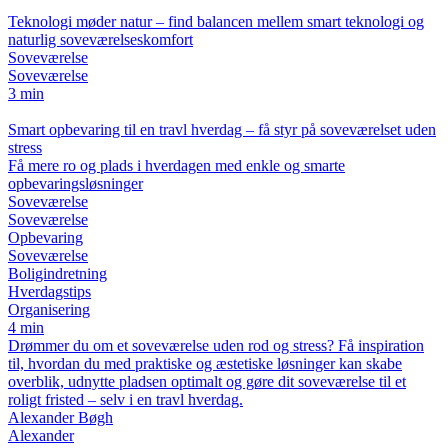
Teknologi møder natur – find balancen mellem smart teknologi og
naturlig soveværelseskomfort
Soveværelse
Soveværelse
3 min
Smart opbevaring til en travl hverdag – få styr på soveværelset uden
stress
Få mere ro og plads i hverdagen med enkle og smarte
opbevaringsløsninger
Soveværelse
Soveværelse
Opbevaring
Soveværelse
Boligindretning
Hverdagstips
Organisering
4 min
Drømmer du om et soveværelse uden rod og stress? Få inspiration
til, hvordan du med praktiske og æstetiske løsninger kan skabe
overblik, udnytte pladsen optimalt og gøre dit soveværelse til et
roligt fristed – selv i en travl hverdag.
Alexander Bøgh
Alexander