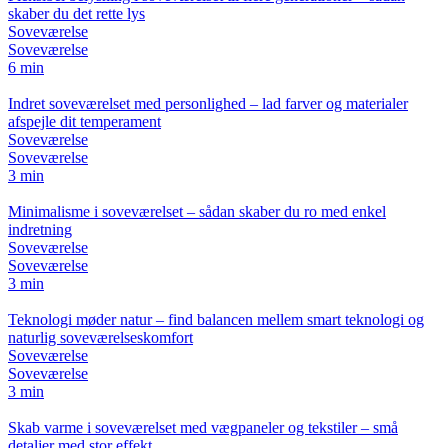
skaber du det rette lys
Soveværelse
Soveværelse
6 min
Indret soveværelset med personlighed – lad farver og materialer
afspejle dit temperament
Soveværelse
Soveværelse
3 min
Minimalisme i soveværelset – sådan skaber du ro med enkel
indretning
Soveværelse
Soveværelse
3 min
Teknologi møder natur – find balancen mellem smart teknologi og
naturlig soveværelseskomfort
Soveværelse
Soveværelse
3 min
Skab varme i soveværelset med vægpaneler og tekstiler – små
detaljer med stor effekt