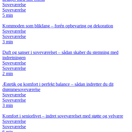
Soveværelse
Soveværelse
5 min
Kommoden som blikfang – forén opbevaring og dekoration
Soveværelse
Soveværelse
3 min
Duft og sanser i soveværelset – sådan skaber du stemning med
indretningen
Soveværelse
Soveværelse
2 min
Æstetik og komfort i perfekt balance – sådan indretter du dit
drømmesoveværelse
Soveværelse
Soveværelse
3 min
Komfort i seniorlivet – indret soveværelset med støtte og velvære
Soveværelse
Soveværelse
6 min