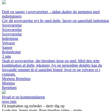
Duft og sanser i soveværelset – sådan skaber du stemning med
indretningen
Giv dit soveværelse nyt liv med dufte, farver og sansefuld indretning
Soveværelse
Soveværelse
Soveværelse
Indretning
Velvære
Sanser
Boligdesign
2 min
Skab et soveværelse, der beroliger krop og sind. Med den rette
kombination af dufte, teksturer, lys og personlige detaljer kan du
forvandle rummet til et sanseligt fristed, hvor ro og velvære er i
centrum.
Mortens Bertelsen
Mortens
Bertelsen
Hvad er en kontinentalseng
sove rum
Få inspiration og nyheder – skriv dig op
Gode tips. Ingen spam. Bare brugbar viden – gratis.