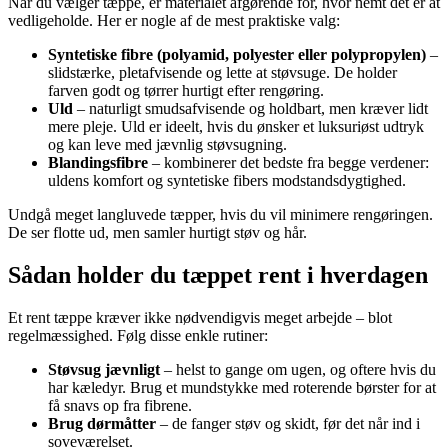
Når du vælger tæppe, er materialet afgørende for, hvor nemt det er at
vedligeholde. Her er nogle af de mest praktiske valg:
Syntetiske fibre (polyamid, polyester eller polypropylen)
–
slidstærke, pletafvisende og lette at støvsuge. De holder
farven godt og tørrer hurtigt efter rengøring.
Uld
– naturligt smudsafvisende og holdbart, men kræver lidt
mere pleje. Uld er ideelt, hvis du ønsker et luksuriøst udtryk
og kan leve med jævnlig støvsugning.
Blandingsfibre
– kombinerer det bedste fra begge verdener:
uldens komfort og syntetiske fibers modstandsdygtighed.
Undgå meget langluvede tæpper, hvis du vil minimere rengøringen.
De ser flotte ud, men samler hurtigt støv og hår.
Sådan holder du tæppet rent i hverdagen
Et rent tæppe kræver ikke nødvendigvis meget arbejde – blot
regelmæssighed. Følg disse enkle rutiner:
Støvsug jævnligt
– helst to gange om ugen, og oftere hvis du
har kæledyr. Brug et mundstykke med roterende børster for at
få snavs op fra fibrene.
Brug dørmåtter
– de fanger støv og skidt, før det når ind i
soveværelset.