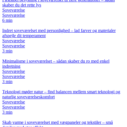
skaber du det rette lys
Soveværelse
Soveværelse
6 min
Indret soveværelset med personlighed – lad farver og materialer
afspejle dit temperament
Soveværelse
Soveværelse
3 min
Minimalisme i soveværelset – sådan skaber du ro med enkel
indretning
Soveværelse
Soveværelse
3 min
Teknologi møder natur – find balancen mellem smart teknologi og
naturlig soveværelseskomfort
Soveværelse
Soveværelse
3 min
Skab varme i soveværelset med vægpaneler og tekstiler – små