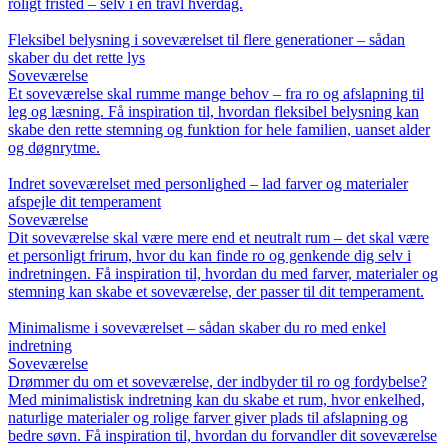
roligt fristed – selv i en travl hverdag.
Fleksibel belysning i soveværelset til flere generationer – sådan
skaber du det rette lys
Soveværelse
Et soveværelse skal rumme mange behov – fra ro og afslapning til
leg og læsning. Få inspiration til, hvordan fleksibel belysning kan
skabe den rette stemning og funktion for hele familien, uanset alder
og døgnrytme.
Indret soveværelset med personlighed – lad farver og materialer
afspejle dit temperament
Soveværelse
Dit soveværelse skal være mere end et neutralt rum – det skal være
et personligt frirum, hvor du kan finde ro og genkende dig selv i
indretningen. Få inspiration til, hvordan du med farver, materialer og
stemning kan skabe et soveværelse, der passer til dit temperament.
Minimalisme i soveværelset – sådan skaber du ro med enkel
indretning
Soveværelse
Drømmer du om et soveværelse, der indbyder til ro og fordybelse?
Med minimalistisk indretning kan du skabe et rum, hvor enkelhed,
naturlige materialer og rolige farver giver plads til afslapning og
bedre søvn. Få inspiration til, hvordan du forvandler dit soveværelse