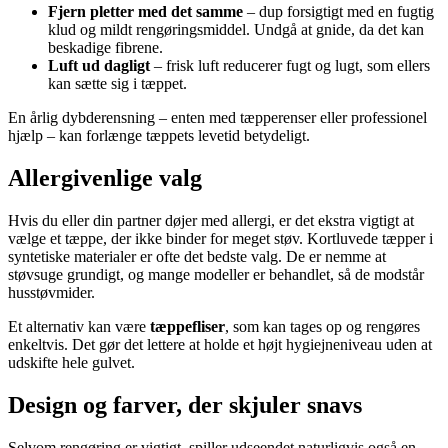
Fjern pletter med det samme
– dup forsigtigt med en fugtig
klud og mildt rengøringsmiddel. Undgå at gnide, da det kan
beskadige fibrene.
Luft ud dagligt
– frisk luft reducerer fugt og lugt, som ellers
kan sætte sig i tæppet.
En årlig dybderensning – enten med tæpperenser eller professionel
hjælp – kan forlænge tæppets levetid betydeligt.
Allergivenlige valg
Hvis du eller din partner døjer med allergi, er det ekstra vigtigt at
vælge et tæppe, der ikke binder for meget støv. Kortluvede tæpper i
syntetiske materialer er ofte det bedste valg. De er nemme at
støvsuge grundigt, og mange modeller er behandlet, så de modstår
husstøvmider.
Et alternativ kan være
tæppefliser
, som kan tages op og rengøres
enkeltvis. Det gør det lettere at holde et højt hygiejneniveau uden at
udskifte hele gulvet.
Design og farver, der skjuler snavs
Selvom rengøring er vigtigt, spiller udseendet naturligvis også en