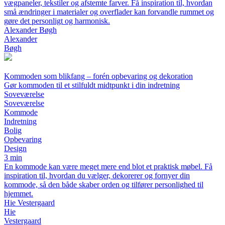
vægpaneler, tekstiler og afstemte farver. Få inspiration til, hvordan
små ændringer i materialer og overflader kan forvandle rummet og
gøre det personligt og harmonisk.
Alexander Bøgh
Alexander
Bøgh
Kommoden som blikfang – forén opbevaring og dekoration
Gør kommoden til et stilfuldt midtpunkt i din indretning
Soveværelse
Soveværelse
Kommode
Indretning
Bolig
Opbevaring
Design
3 min
En kommode kan være meget mere end blot et praktisk møbel. Få
inspiration til, hvordan du vælger, dekorerer og fornyer din
kommode, så den både skaber orden og tilfører personlighed til
hjemmet.
Hie Vestergaard
Hie
Vestergaard