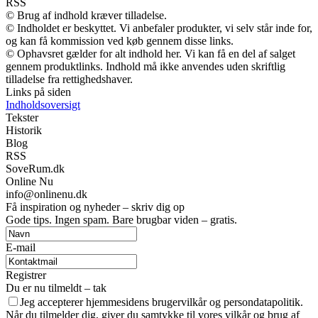
RSS
© Brug af indhold kræver tilladelse.
© Indholdet er beskyttet. Vi anbefaler produkter, vi selv står inde for,
og kan få kommission ved køb gennem disse links.
© Ophavsret gælder for alt indhold her. Vi kan få en del af salget
gennem produktlinks. Indhold må ikke anvendes uden skriftlig
tilladelse fra rettighedshaver.
Links på siden
Indholdsoversigt
Tekster
Historik
Blog
RSS
SoveRum.dk
Online Nu
info@onlinenu.dk
Få inspiration og nyheder – skriv dig op
Gode tips. Ingen spam. Bare brugbar viden – gratis.
E-mail
Registrer
Du er nu tilmeldt – tak
Jeg accepterer hjemmesidens brugervilkår og persondatapolitik.
Når du tilmelder dig, giver du samtykke til vores vilkår og brug af