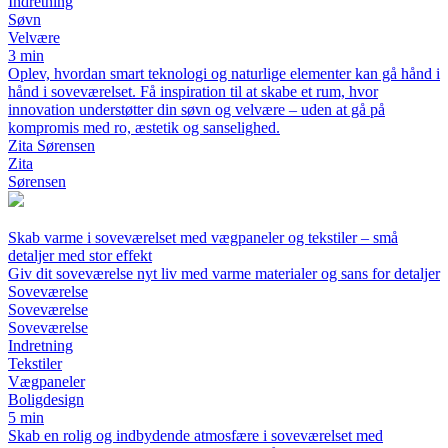
Indretning
Søvn
Velvære
3 min
Oplev, hvordan smart teknologi og naturlige elementer kan gå hånd i
hånd i soveværelset. Få inspiration til at skabe et rum, hvor
innovation understøtter din søvn og velvære – uden at gå på
kompromis med ro, æstetik og sanselighed.
Zita Sørensen
Zita
Sørensen
Skab varme i soveværelset med vægpaneler og tekstiler – små
detaljer med stor effekt
Giv dit soveværelse nyt liv med varme materialer og sans for detaljer
Soveværelse
Soveværelse
Soveværelse
Indretning
Tekstiler
Vægpaneler
Boligdesign
5 min
Skab en rolig og indbydende atmosfære i soveværelset med