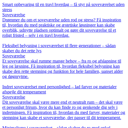
Smart opbevaring til en travl hverdag – få styr på soveværelset uden
stress
Soveværelse
Drømmer du om et soveværelse uden rod og stress? Få inspiration
til, hvordan du med praktiske og æstetiske løsninger kan skabe
overblik, udnytte pladsen optimalt og gøre dit soveværelse til et
roligt fristed – selv i en travl hverdag.
Fleksibel belysning i soveværelset til flere generationer – sådan
skaber du det rette lys
Soveværelse
Et soveværelse skal rumme mange behov – fra ro og afslapning til
leg og læsning. Få inspiration til, hvordan fleksibel belysning kan
skabe den rette stemning og funktion for hele familien, uanset alder
og døgnrytme.
Indret soveværelset med personlighed – lad farver og materialer
afspejle dit temperament
Soveværelse
Dit soveværelse skal være mere end et neutralt rum – det skal være
et personligt frirum, hvor du kan finde ro og genkende dig selv i
indretningen. Få inspiration til, hvordan du med farver, materialer og
stemning kan skabe et soveværelse, der passer til dit temperament.
Minimalisme i soveværelset – sådan skaber du ro med enkel