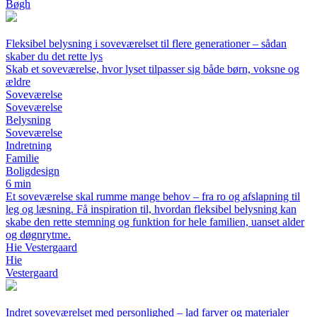
Bøgh
Fleksibel belysning i soveværelset til flere generationer – sådan
skaber du det rette lys
Skab et soveværelse, hvor lyset tilpasser sig både børn, voksne og
ældre
Soveværelse
Soveværelse
Belysning
Soveværelse
Indretning
Familie
Boligdesign
6 min
Et soveværelse skal rumme mange behov – fra ro og afslapning til
leg og læsning. Få inspiration til, hvordan fleksibel belysning kan
skabe den rette stemning og funktion for hele familien, uanset alder
og døgnrytme.
Hie Vestergaard
Hie
Vestergaard
Indret soveværelset med personlighed – lad farver og materialer