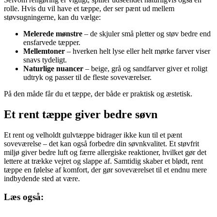
rolle. Hvis du vil have et tæppe, der ser pænt ud mellem
støvsugningerne, kan du vælge:
Melerede mønstre
– de skjuler små pletter og støv bedre end
ensfarvede tæpper.
Mellemtoner
– hverken helt lyse eller helt mørke farver viser
snavs tydeligt.
Naturlige nuancer
– beige, grå og sandfarver giver et roligt
udtryk og passer til de fleste soveværelser.
På den måde får du et tæppe, der både er praktisk og æstetisk.
Et rent tæppe giver bedre søvn
Et rent og velholdt gulvtæppe bidrager ikke kun til et pænt
soveværelse – det kan også forbedre din søvnkvalitet. Et støvfrit
miljø giver bedre luft og færre allergiske reaktioner, hvilket gør det
lettere at trække vejret og slappe af. Samtidig skaber et blødt, rent
tæppe en følelse af komfort, der gør soveværelset til et endnu mere
indbydende sted at være.
Læs også: