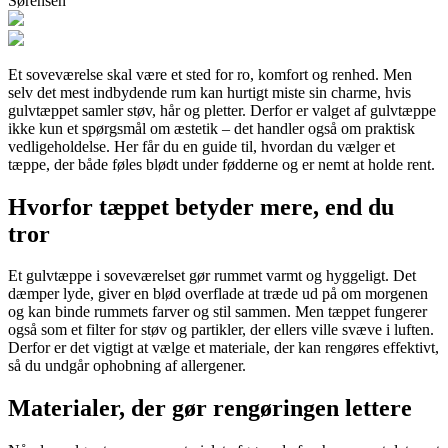
Sørensen
Et soveværelse skal være et sted for ro, komfort og renhed. Men
selv det mest indbydende rum kan hurtigt miste sin charme, hvis
gulvtæppet samler støv, hår og pletter. Derfor er valget af gulvtæppe
ikke kun et spørgsmål om æstetik – det handler også om praktisk
vedligeholdelse. Her får du en guide til, hvordan du vælger et
tæppe, der både føles blødt under fødderne og er nemt at holde rent.
Hvorfor tæppet betyder mere, end du
tror
Et gulvtæppe i soveværelset gør rummet varmt og hyggeligt. Det
dæmper lyde, giver en blød overflade at træde ud på om morgenen
og kan binde rummets farver og stil sammen. Men tæppet fungerer
også som et filter for støv og partikler, der ellers ville svæve i luften.
Derfor er det vigtigt at vælge et materiale, der kan rengøres effektivt,
så du undgår ophobning af allergener.
Materialer, der gør rengøringen lettere