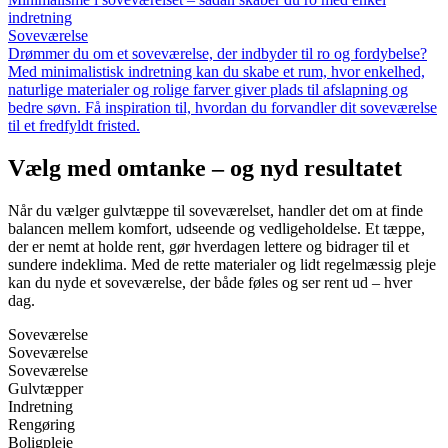
indretning
Soveværelse
Drømmer du om et soveværelse, der indbyder til ro og fordybelse?
Med minimalistisk indretning kan du skabe et rum, hvor enkelhed,
naturlige materialer og rolige farver giver plads til afslapning og
bedre søvn. Få inspiration til, hvordan du forvandler dit soveværelse
til et fredfyldt fristed.
Vælg med omtanke – og nyd resultatet
Når du vælger gulvtæppe til soveværelset, handler det om at finde
balancen mellem komfort, udseende og vedligeholdelse. Et tæppe,
der er nemt at holde rent, gør hverdagen lettere og bidrager til et
sundere indeklima. Med de rette materialer og lidt regelmæssig pleje
kan du nyde et soveværelse, der både føles og ser rent ud – hver
dag.
Soveværelse
Soveværelse
Soveværelse
Gulvtæpper
Indretning
Rengøring
Boligpleje