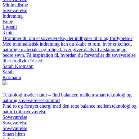
Minimalisme
Soveværelse
Indretning
Bolig
Livsstil
3 min
Drømmer du om et soveværelse, der indbyder til ro og fordybelse?
Med minimalistisk indretning kan du skabe et rum, hvor enkelhed,
naturlige materialer og rolige farver giver plads til afslapning og
bedre søvn. Få inspiration til, hvordan du forvandler dit soveværelse
til et fredfyldt fristed.
Sarah Kromann
Sarah
Kromann
Teknologi møder natur – find balancen mellem smart teknologi og
naturlig soveværelseskomfort
Find ro og fornyet energi med den rette balance mellem teknologi og
natur i dit soveværelse
Soveværelse
Soveværelse
Soveværelse
Smart hjem