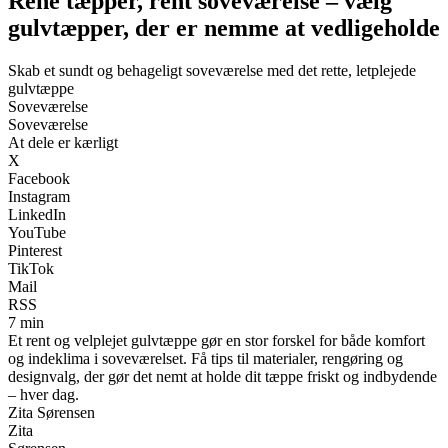
Rene tæpper, rent soveværelse – vælg
gulvtæpper, der er nemme at vedligeholde
Skab et sundt og behageligt soveværelse med det rette, letplejede
gulvtæppe
Soveværelse
Soveværelse
At dele er kærligt
X
Facebook
Instagram
LinkedIn
YouTube
Pinterest
TikTok
Mail
RSS
7 min
Et rent og velplejet gulvtæppe gør en stor forskel for både komfort
og indeklima i soveværelset. Få tips til materialer, rengøring og
designvalg, der gør det nemt at holde dit tæppe friskt og indbydende
– hver dag.
Zita Sørensen
Zita