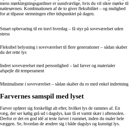
mens mørklægningsgardiner er uundværlige, hvis du vil sikre mørke til
nattesøvnen. Kombinationen af de to giver fleksibilitet – og mulighed
for at tilpasse stemningen efter tidspunktet på dagen.
Smart opbevaring til en travl hverdag – få styr på soveværelset uden
stress
Fleksibel belysning i soveværelset til flere generationer – sådan skaber
du det rette lys
Indret soveværelset med personlighed – lad farver og materialer
afspejle dit temperament
Minimalisme i soveværelset – sådan skaber du ro med enkel indretning
Farvernes samspil med lyset
Farver opfører sig forskelligt alt efter, hvilket lys de rammes af. En
væg, der ser kølig grå ud i dagslys, kan få et varmt skær i aftensolen.
Derfor er det en god idé at teste farver i rummet, inden du maler hele
væggen. Se, hvordan de ændrer sig i både dagslys og kunstigt lys.