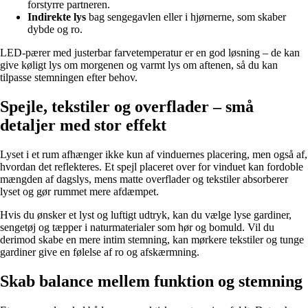
forstyrre partneren.
Indirekte lys
bag sengegavlen eller i hjørnerne, som skaber
dybde og ro.
LED-pærer med justerbar farvetemperatur er en god løsning – de kan
give køligt lys om morgenen og varmt lys om aftenen, så du kan
tilpasse stemningen efter behov.
Spejle, tekstiler og overflader – små
detaljer med stor effekt
Lyset i et rum afhænger ikke kun af vinduernes placering, men også af,
hvordan det reflekteres. Et spejl placeret over for vinduet kan fordoble
mængden af dagslys, mens matte overflader og tekstiler absorberer
lyset og gør rummet mere afdæmpet.
Hvis du ønsker et lyst og luftigt udtryk, kan du vælge lyse gardiner,
sengetøj og tæpper i naturmaterialer som hør og bomuld. Vil du
derimod skabe en mere intim stemning, kan mørkere tekstiler og tunge
gardiner give en følelse af ro og afskærmning.
Skab balance mellem funktion og stemning