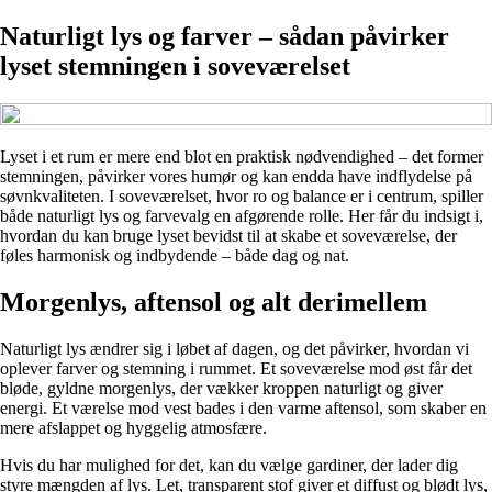
Naturligt lys og farver – sådan påvirker
lyset stemningen i soveværelset
Lyset i et rum er mere end blot en praktisk nødvendighed – det former
stemningen, påvirker vores humør og kan endda have indflydelse på
søvnkvaliteten. I soveværelset, hvor ro og balance er i centrum, spiller
både naturligt lys og farvevalg en afgørende rolle. Her får du indsigt i,
hvordan du kan bruge lyset bevidst til at skabe et soveværelse, der
føles harmonisk og indbydende – både dag og nat.
Morgenlys, aftensol og alt derimellem
Naturligt lys ændrer sig i løbet af dagen, og det påvirker, hvordan vi
oplever farver og stemning i rummet. Et soveværelse mod øst får det
bløde, gyldne morgenlys, der vækker kroppen naturligt og giver
energi. Et værelse mod vest bades i den varme aftensol, som skaber en
mere afslappet og hyggelig atmosfære.
Hvis du har mulighed for det, kan du vælge gardiner, der lader dig
styre mængden af lys. Let, transparent stof giver et diffust og blødt lys,