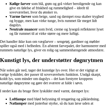
Kølige farver
som blå, grøn og grå virker beroligende og kan
give en følelse af friskhed og rummelighed – ideelt til
soveværelser, hvor du ønsker ro.
Varme farver
som beige, sand og dæmpet rosa skaber tryghed
og hygge, men kan virke tunge, hvis rummet får meget lidt
dagslys.
Neutrale nuancer
som hvid, creme og lysegrå reflekterer lyset
og får rummet til at virke større og mere luftigt.
Det handler ikke kun om vægfarver – sengetøj, gardiner og møbler
spiller også med i helheden. En afstemt farvepalet, der harmonerer med
rummets naturlige lys, giver en rolig og sammenhængende atmosfære.
Kunstigt lys, der understøtter døgnrytmen
Når solen går ned, tager det kunstige lys over. Her er det vigtigt at
vælge lyskilder, der passer til soveværelsets funktion. Undgå skarpt,
koldt lys, som minder om dagslys – det kan forstyrre kroppens
naturlige døgnrytme og gøre det sværere at falde i søvn.
I stedet kan du bruge flere lyskilder med varmt, dæmpet lys:
Loftlampe
med blød belysning til rengøring og påklædning.
Natlamper
med justerbar styrke, så du kan læse uden at