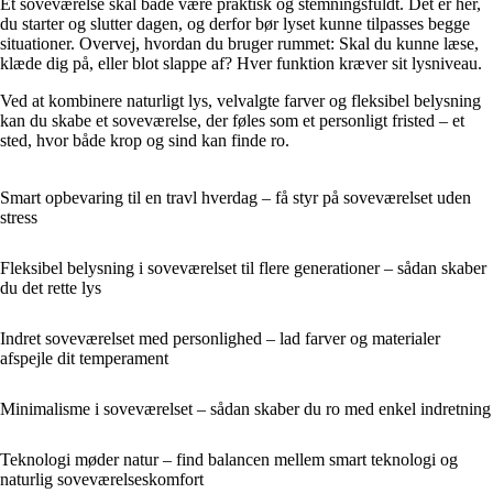
Et soveværelse skal både være praktisk og stemningsfuldt. Det er her,
du starter og slutter dagen, og derfor bør lyset kunne tilpasses begge
situationer. Overvej, hvordan du bruger rummet: Skal du kunne læse,
klæde dig på, eller blot slappe af? Hver funktion kræver sit lysniveau.
Ved at kombinere naturligt lys, velvalgte farver og fleksibel belysning
kan du skabe et soveværelse, der føles som et personligt fristed – et
sted, hvor både krop og sind kan finde ro.
Smart opbevaring til en travl hverdag – få styr på soveværelset uden
stress
Fleksibel belysning i soveværelset til flere generationer – sådan skaber
du det rette lys
Indret soveværelset med personlighed – lad farver og materialer
afspejle dit temperament
Minimalisme i soveværelset – sådan skaber du ro med enkel indretning
Teknologi møder natur – find balancen mellem smart teknologi og
naturlig soveværelseskomfort