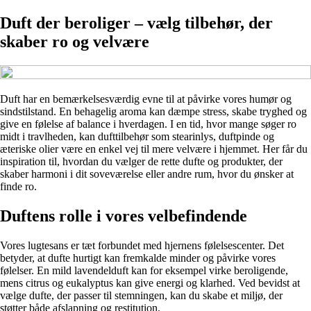
Duft der beroliger – vælg tilbehør, der
skaber ro og velvære
Duft har en bemærkelsesværdig evne til at påvirke vores humør og
sindstilstand. En behagelig aroma kan dæmpe stress, skabe tryghed og
give en følelse af balance i hverdagen. I en tid, hvor mange søger ro
midt i travlheden, kan dufttilbehør som stearinlys, duftpinde og
æteriske olier være en enkel vej til mere velvære i hjemmet. Her får du
inspiration til, hvordan du vælger de rette dufte og produkter, der
skaber harmoni i dit soveværelse eller andre rum, hvor du ønsker at
finde ro.
Duftens rolle i vores velbefindende
Vores lugtesans er tæt forbundet med hjernens følelsescenter. Det
betyder, at dufte hurtigt kan fremkalde minder og påvirke vores
følelser. En mild lavendelduft kan for eksempel virke beroligende,
mens citrus og eukalyptus kan give energi og klarhed. Ved bevidst at
vælge dufte, der passer til stemningen, kan du skabe et miljø, der
støtter både afslapning og restitution.