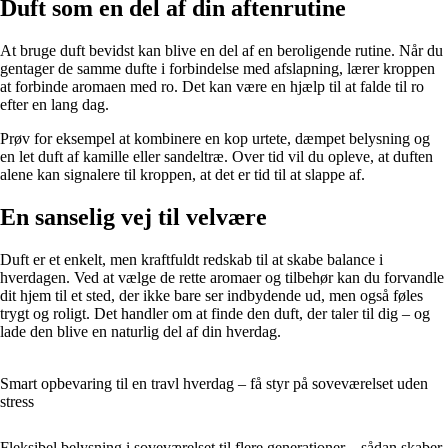
Duft som en del af din aftenrutine
At bruge duft bevidst kan blive en del af en beroligende rutine. Når du
gentager de samme dufte i forbindelse med afslapning, lærer kroppen
at forbinde aromaen med ro. Det kan være en hjælp til at falde til ro
efter en lang dag.
Prøv for eksempel at kombinere en kop urtete, dæmpet belysning og
en let duft af kamille eller sandeltræ. Over tid vil du opleve, at duften
alene kan signalere til kroppen, at det er tid til at slappe af.
En sanselig vej til velvære
Duft er et enkelt, men kraftfuldt redskab til at skabe balance i
hverdagen. Ved at vælge de rette aromaer og tilbehør kan du forvandle
dit hjem til et sted, der ikke bare ser indbydende ud, men også føles
trygt og roligt. Det handler om at finde den duft, der taler til dig – og
lade den blive en naturlig del af din hverdag.
Smart opbevaring til en travl hverdag – få styr på soveværelset uden
stress
Fleksibel belysning i soveværelset til flere generationer – sådan skaber