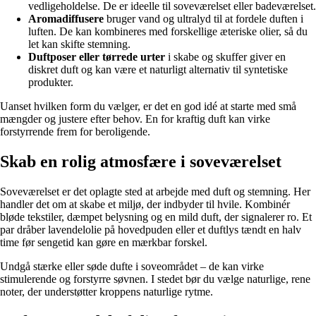
vedligeholdelse. De er ideelle til soveværelset eller badeværelset.
Aromadiffusere
bruger vand og ultralyd til at fordele duften i
luften. De kan kombineres med forskellige æteriske olier, så du
let kan skifte stemning.
Duftposer eller tørrede urter
i skabe og skuffer giver en
diskret duft og kan være et naturligt alternativ til syntetiske
produkter.
Uanset hvilken form du vælger, er det en god idé at starte med små
mængder og justere efter behov. En for kraftig duft kan virke
forstyrrende frem for beroligende.
Skab en rolig atmosfære i soveværelset
Soveværelset er det oplagte sted at arbejde med duft og stemning. Her
handler det om at skabe et miljø, der indbyder til hvile. Kombinér
bløde tekstiler, dæmpet belysning og en mild duft, der signalerer ro. Et
par dråber lavendelolie på hovedpuden eller et duftlys tændt en halv
time før sengetid kan gøre en mærkbar forskel.
Undgå stærke eller søde dufte i soveområdet – de kan virke
stimulerende og forstyrre søvnen. I stedet bør du vælge naturlige, rene
noter, der understøtter kroppens naturlige rytme.