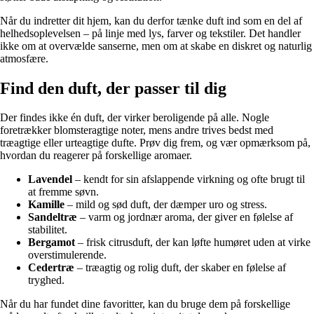
Når du indretter dit hjem, kan du derfor tænke duft ind som en del af
helhedsoplevelsen – på linje med lys, farver og tekstiler. Det handler
ikke om at overvælde sanserne, men om at skabe en diskret og naturlig
atmosfære.
Find den duft, der passer til dig
Der findes ikke én duft, der virker beroligende på alle. Nogle
foretrækker blomsteragtige noter, mens andre trives bedst med
træagtige eller urteagtige dufte. Prøv dig frem, og vær opmærksom på,
hvordan du reagerer på forskellige aromaer.
Lavendel
– kendt for sin afslappende virkning og ofte brugt til
at fremme søvn.
Kamille
– mild og sød duft, der dæmper uro og stress.
Sandeltræ
– varm og jordnær aroma, der giver en følelse af
stabilitet.
Bergamot
– frisk citrusduft, der kan løfte humøret uden at virke
overstimulerende.
Cedertræ
– træagtig og rolig duft, der skaber en følelse af
tryghed.
Når du har fundet dine favoritter, kan du bruge dem på forskellige